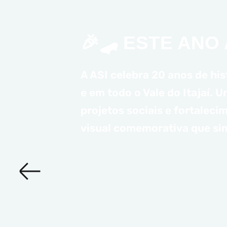
🎉🛹 ESTE ANO 
A ASI celebra 20 anos de hi
e em todo o Vale do Itajaí.
projetos sociais e fortalec
visual comemorativa que sim