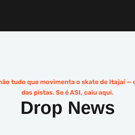
ão tudo que movimenta o skate de Itajaí — 
das pistas. Se é ASI, caiu aqui.
Drop News