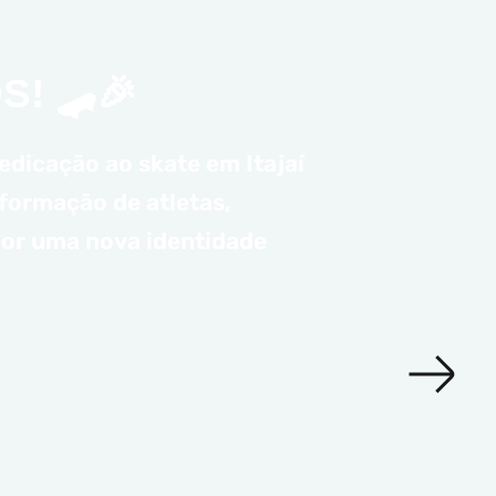
S! 🛹🎉
edicação ao skate em Itajaí
 formação de atletas,
 por uma nova identidade