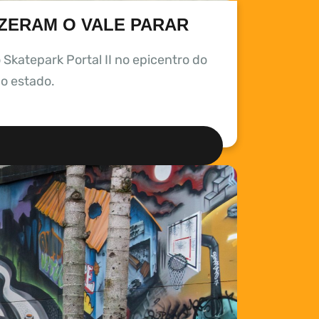
FIZERAM O VALE PARAR
Skatepark Portal II no epicentro do
do estado.